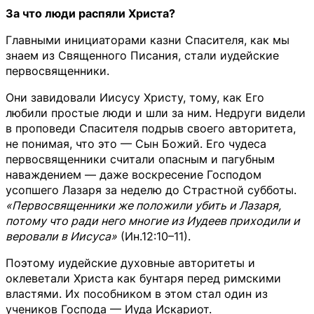
За что люди распяли Христа?
Главными инициаторами казни Спасителя, как мы
знаем из Священного Писания, стали иудейские
первосвященники.
Они завидовали Иисусу Христу, тому, как Его
любили простые люди и шли за ним. Недруги видели
в проповеди Спасителя подрыв своего авторитета,
не понимая, что это — Сын Божий. Его чудеса
первосвященники считали опасным и пагубным
наваждением — даже воскресение Господом
усопшего Лазаря за неделю до Страстной субботы.
«Первосвященники же положили убить и Лазаря,
потому что ради него многие из Иудеев приходили и
веровали в Иисуса»
(Ин.12:10–11).
Поэтому иудейские духовные авторитеты и
оклеветали Христа как бунтаря перед римскими
властями. Их пособником в этом стал один из
учеников Господа — Иуда Искариот.