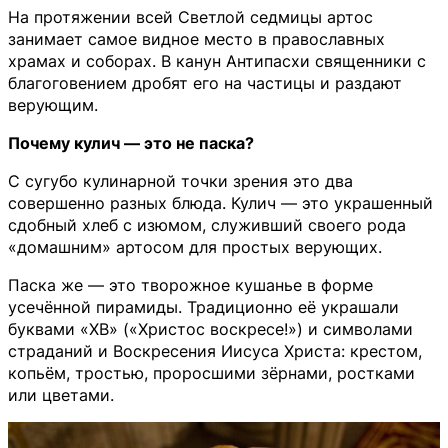
На протяжении всей Светлой седмицы артос
занимает самое видное место в православных
храмах и соборах. В канун Антипасхи священники с
благоговением дробят его на частицы и раздают
верующим.
Почему кулич — это не паска?
С сугубо кулинарной точки зрения это два
совершенно разных блюда. Кулич — это украшенный
сдобный хлеб с изюмом, служивший своего рода
«домашним» артосом для простых верующих.
Паска же — это творожное кушанье в форме
усечённой пирамиды. Традиционно её украшали
буквами «ХВ» («Христос воскресе!») и символами
страданий и Воскресения Иисуса Христа: крестом,
копьём, тростью, проросшими зёрнами, ростками
или цветами.