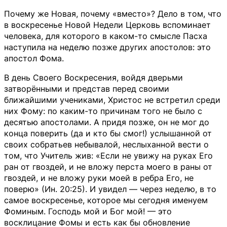
Почему же Новая, почему «вместо»? Дело в том, что
в воскресенье Новой Недели Церковь вспоминает
человека, для которого в каком-то смысле Пасха
наступила на неделю позже других апостолов: это
апостол Фома.
В день Своего Воскресения, войдя дверьми
затворёнными и представ перед своими
ближайшими учениками, Христос не встретил среди
них Фому: по каким-то причинам того не было с
десятью апостолами. А придя позже, он не мог до
конца поверить (да и кто бы смог!) услышанной от
своих собратьев небывалой, неслыханной вести о
том, что Учитель жив: «Если не увижу на руках Его
ран от гвоздей, и не вложу перста моего в раны от
гвоздей, и не вложу руки моей в ребра Его, не
поверю» (Ин. 20:25). И увидел — через неделю, в то
самое воскресенье, которое мы сегодня именуем
Фоминым. Господь мой и Бог мой! — это
восклицание Фомы и есть как бы обновление