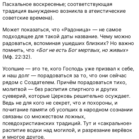
Пасхальное воскресенье; соответствующая
традиция вынужденно возникла в атеистические
советские времена).
Может показаться, что «Радоница» — не самое
подходящее для такой даты название. Чему можно
радоваться, вспоминая ушедших близких? Но важно
помнить, что
«Бог не есть Бог мертвых, но живых»
(Мф. 22:32).
Усопшие — это те, кого Господь уже призвал к себе,
и наш долг — порадоваться за то, что они сейчас
рядом с Создателем. Причём порадоваться тихо,
молитвой — без распития спиртного и других
суеверий, которые Церковь решительно осуждает.
Ведь не для кого не секрет, что и похороны, и
почитание памяти об усопших в народном сознании
связаны со множеством ложных,
псевдохристианских традиций. Тут и «сакральное»
распитие водки над могилой, и разрезание верёвок
и многое другое.