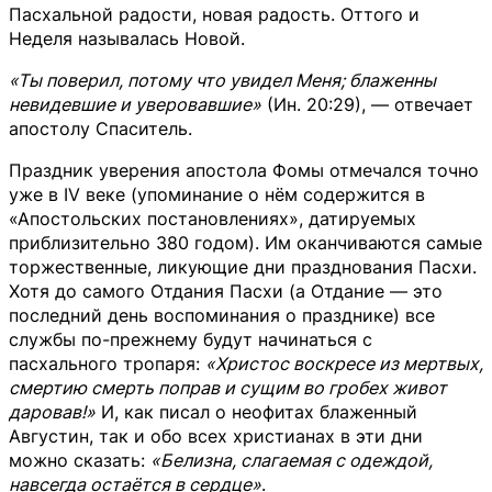
Пасхальной радости, новая радость. Оттого и
Неделя называлась Новой.
«Ты поверил, потому что увидел Меня; блаженны
невидевшие и уверовавшие»
(Ин. 20:29), — отвечает
апостолу Спаситель.
Праздник уверения апостола Фомы отмечался точно
уже в IV веке (упоминание о нём содержится в
«Апостольских постановлениях», датируемых
приблизительно 380 годом). Им оканчиваются самые
торжественные, ликующие дни празднования Пасхи.
Хотя до самого Отдания Пасхи (а Отдание — это
последний день воспоминания о празднике) все
службы по-прежнему будут начинаться с
пасхального тропаря:
«Христос воскресе из мертвых,
смертию смерть поправ и сущим во гробех живот
даровав!»
И, как писал о неофитах блаженный
Августин, так и обо всех христианах в эти дни
можно сказать:
«Белизна, слагаемая с одеждой,
навсегда остаётся в сердце»
.