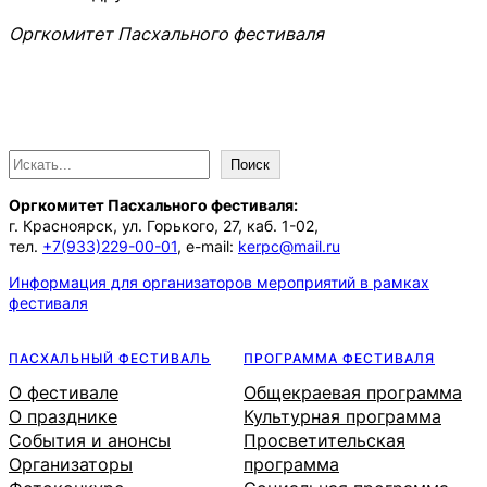
Оргкомитет Пасхального фестиваля
П
Поиск
о
Оргкомитет Пасхального фестиваля:
и
г. Красноярск, ул. Горького, 27, каб. 1-02,
с
тел.
+7(933)229-00-01
, e-mail:
kerpc@mail.ru
к
Информация для организаторов мероприятий в рамках
фестиваля
ПАСХАЛЬНЫЙ ФЕСТИВАЛЬ
ПРОГРАММА ФЕСТИВАЛЯ
О фестивале
Общекраевая программа
О празднике
Культурная программа
События и анонсы
Просветительская
Организаторы
программа