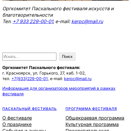
Оргкомитет Пасхального фестиваля искусств и
благотворительности
Тел.
+7 933 229-00-01
, e-mail:
kerpc@mail.ru
П
Поиск
о
Оргкомитет Пасхального фестиваля:
и
г. Красноярск, ул. Горького, 27, каб. 1-02,
с
тел.
+7(933)229-00-01
, e-mail:
kerpc@mail.ru
к
Информация для организаторов мероприятий в рамках
фестиваля
ПАСХАЛЬНЫЙ ФЕСТИВАЛЬ
ПРОГРАММА ФЕСТИВАЛЯ
О фестивале
Общекраевая программа
О празднике
Культурная программа
События и анонсы
Просветительская