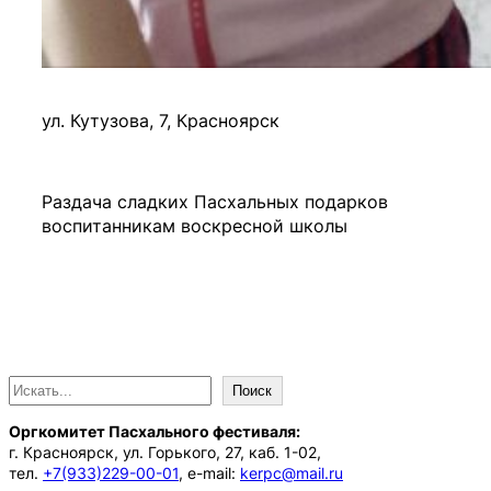
ул. Кутузова, 7, Красноярск
Раздача сладких Пасхальных подарков
воспитанникам воскресной школы
П
Поиск
о
Оргкомитет Пасхального фестиваля:
и
г. Красноярск, ул. Горького, 27, каб. 1-02,
с
тел.
+7(933)229-00-01
, e-mail:
kerpc@mail.ru
к