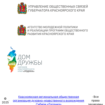
Красноярская региональная общественная
· Все
©
·
организация духовно-нравственного возрождения
права
2025
Сибири «Ладанка»
защищены