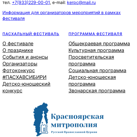
тел.
+7(933)229-00-01
, e-mail:
kerpc@mail.ru
к
Информация для организаторов мероприятий в рамках
фестиваля
ПАСХАЛЬНЫЙ ФЕСТИВАЛЬ
ПРОГРАММА ФЕСТИВАЛЯ
О фестивале
Общекраевая программа
О празднике
Культурная программа
События и анонсы
Просветительская
Организаторы
программа
Фотоконкурс
Социальная программа
#ПАСХАВСИБИРИ
Детско-юношеская
Детско-юношеский
программа
конкурс
Звонарская программа