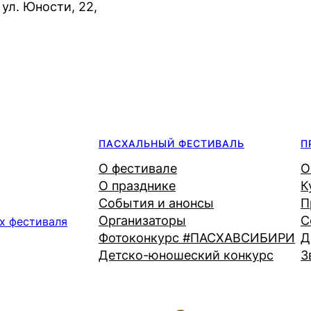
ул. Юности, 22,
ПАСХАЛЬНЫЙ ФЕСТИВАЛЬ
П
О фестивале
О
О празднике
К
События и анонсы
П
Организаторы
С
х фестиваля
Фотоконкурс #ПАСХАВСИБИРИ
Д
Детско-юношеский конкурс
З