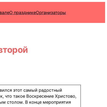
вале
О празднике
Организаторы
второй
явился этот самый радостный
, что такое Воскресение Христово,
ным столом. В конце мероприятия