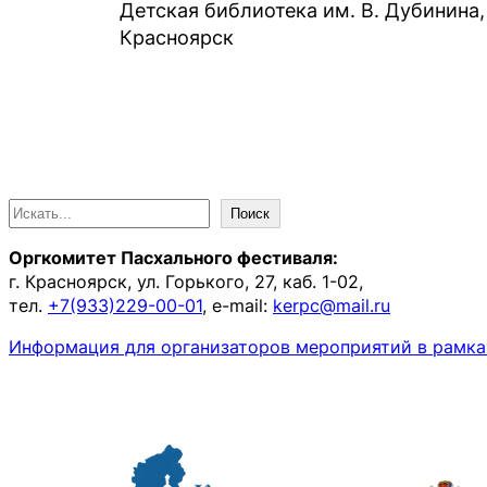
Детская библиотека им. В. Дубинина, 
Красноярск
П
Поиск
о
Оргкомитет Пасхального фестиваля:
и
г. Красноярск, ул. Горького, 27, каб. 1-02,
с
тел.
+7(933)229-00-01
, e-mail:
kerpc@mail.ru
к
Информация для организаторов мероприятий в рамка