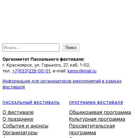
П
Поиск
о
Оргкомитет Пасхального фестиваля:
и
г. Красноярск, ул. Горького, 27, каб. 1-02,
с
тел.
+7(933)229-00-01
, e-mail:
kerpc@mail.ru
к
Информация для организаторов мероприятий в рамках
фестиваля
ПАСХАЛЬНЫЙ ФЕСТИВАЛЬ
ПРОГРАММА ФЕСТИВАЛЯ
О фестивале
Общекраевая программа
О празднике
Культурная программа
События и анонсы
Просветительская
Организаторы
программа